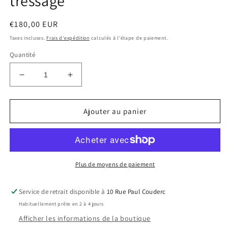
tressage
Prix
€180,00 EUR
habituel
Taxes incluses.
Frais d'expédition
calculés à l'étape de paiement.
Quantité
Réduire
Augmenter
la
la
quantité
quantité
de
de
Ajouter au panier
Vase
Vase
bleu
bleu
sur
sur
terre
terre
rouge
rouge
Plus de moyens de paiement
-
-
motif
motif
Service de retrait disponible à
10 Rue Paul Couderc
tressage
tressage
Habituellement prête en 2 à 4 jours
Afficher les informations de la boutique