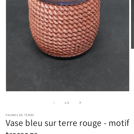
Ou
le
m
2
d
u
fe
m
Ouvrir
le
média
de
1
/
5
1
dans
PAUMES DE TERRE
une
Vase bleu sur terre rouge - motif
fenêtre
modale